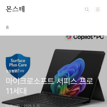
본문 바로가기
몬스테
홈
생활정보
마이크로소프트 서피스 프로
11세대
by 몬스테5
2025. 5. 31.